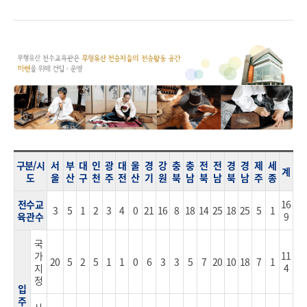
구분/시
서
부
대
인
광
대
울
경
강
충
충
전
전
경
경
제
세
계
도
울
산
구
천
주
전
산
기
원
북
남
북
남
북
남
주
종
전수교
16
3
5
1
2
3
4
0
21
16
8
18
14
25
18
25
5
1
육관 수
9
국
가
11
20
5
2
5
1
1
0
6
3
3
5
7
20
10
18
7
1
지
4
정
입
주
시·