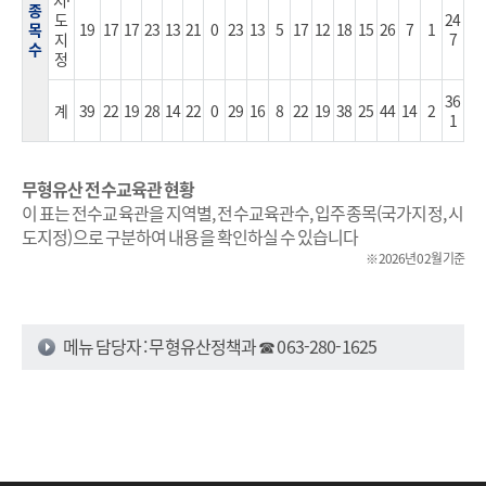
종
도
24
목
19
17
17
23
13
21
0
23
13
5
17
12
18
15
26
7
1
지
7
수
정
36
계
39
22
19
28
14
22
0
29
16
8
22
19
38
25
44
14
2
1
무형유산 전수교육관 현황
이 표는 전수교육관을 지역별, 전수교육관수, 입주종목(국가지정, 시
도지정)으로 구분하여 내용을 확인하실 수 있습니다
※ 2026년 02월 기준
메뉴 담당자 : 무형유산정책과 ☎ 063-280-1625