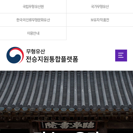
전수교육학교 지원사업
국립무형유산원
인류무형유산 지원사업
국가무형유산
홍보채널
이수심사
한국의 인류무형문화유산
우수이수자 신청
보유자 작품전
인정조사
전승활동 영상
이용안내
LOGIN